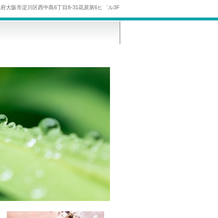
 大阪府大阪市淀川区西中島6丁目8-31花原第6ヒ゛ル3F